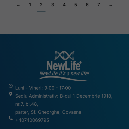
←
1
2
3
4
5
6
7
→
Luni - Vineri: 9:00 - 17:00
Sediu Administrativ: B-dul 1 Decembrie 1918,
nr.7, bl.48,
parter, Sf. Gheorghe, Covasna
+40740069795