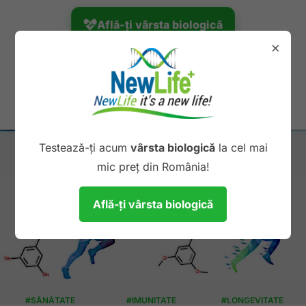
Află-ți vârsta biologică
×
Unic în România
Testează-ți acum
vârsta biologică
la cel mai
mic preț din România!
Află-ți vârsta biologică
#SĂNĂTATE
#IMUNITATE
#LONGEVITATE