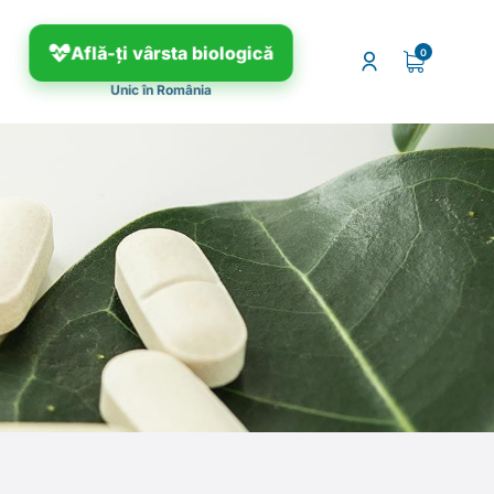
Află-ți vârsta biologică
t
Unic în România