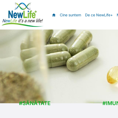
Cine suntem
De ce NewLife+
#SĂNĂTATE
#IMU