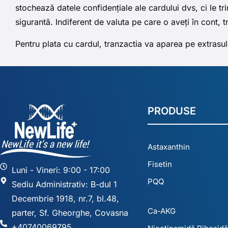
stochează datele confidențiale ale cardului dvs, ci le tr
sigurantă. Indiferent de valuta pe care o aveți în cont, 
Pentru plata cu cardul, tranzactia va aparea pe extrasu
PRODUSE
Astaxanthin
Fisetin
Luni - Vineri: 9:00 - 17:00
PQQ
Sediu Administrativ: B-dul 1
Decembrie 1918, nr.7, bl.48,
Ca-AKG
parter, Sf. Gheorghe, Covasna
+40740069795