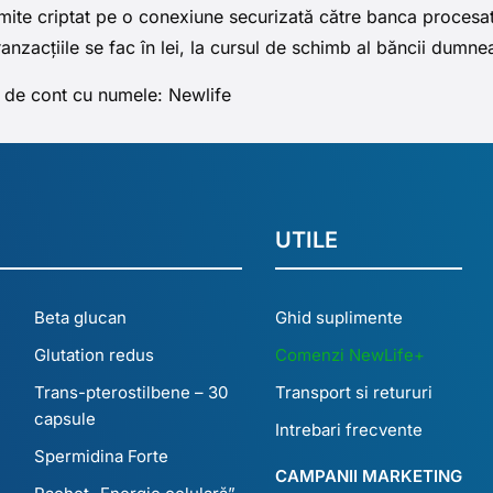
imite criptat pe o conexiune securizată către banca procesato
tranzacțiile se fac în lei, la cursul de schimb al băncii dumn
l de cont cu numele: Newlife
UTILE
Beta glucan
Ghid suplimente
Glutation redus
Comenzi NewLife+
Trans-pterostilbene – 30
Transport si retururi
capsule
Intrebari frecvente
Spermidina Forte
CAMPANII MARKETING