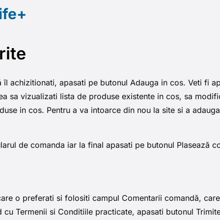
ife+
rite
 îl achizitionati, apasati pe butonul Adauga in cos. Veti fi 
sa vizualizati lista de produse existente in cos, sa modificat
oduse in cos. Pentru a va intoarce din nou la site si a adaug
larul de comanda iar la final apasati pe butonul Plasează 
re o preferati si folositi campul Comentarii comandă, care v
 cu Termenii si Conditiile practicate, apasati butonul Trimi