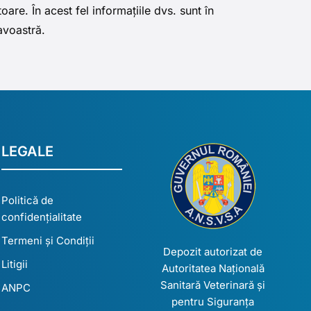
are. În acest fel informațiile dvs. sunt în
eavoastră.
LEGALE
Politică de
confidențialitate
Termeni și Condiții
Depozit autorizat de
Litigii
Autoritatea Națională
Sanitară Veterinară și
ANPC
pentru Siguranța