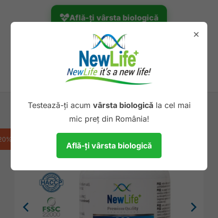
Află-ți vârsta biologică
×
Unic în România
Testează-ți acum
vârsta biologică
la cel mai
mic preț din România!
20%
Află-ți vârsta biologică