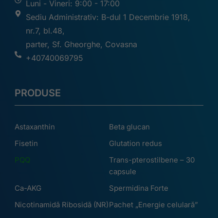
Luni - Vineri: 9:00 - 17:00
Sediu Administrativ: B-dul 1 Decembrie 1918,
nr.7, bl.48,
parter, Sf. Gheorghe, Covasna
+40740069795
PRODUSE
Astaxanthin
Beta glucan
Fisetin
Glutation redus
PQQ
Trans-pterostilbene – 30
capsule
Ca-AKG
Spermidina Forte
Nicotinamidă Ribosidă (NR)
Pachet „Energie celulară”