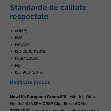
Standarde de calitate
respectate
cGMP;
FDA;
HACCP;
ISO 22000:2018;
FSSC 22000;
NSF;
ISO 9001:2015.
Notificare produs
NewLife European Group SRL
este deținătorul
Notificării
INSP – CRSP Cluj, Seria AC Nr.
2721/2021
, conform cerințelor aplicabile pentru