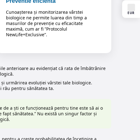
Preventie eficientă
Cunoașterea și monitorizarea vârstei
EUR
biologice ne permite luarea din timp a
masurilor de prevenție cu eficacitate
maximă, cum ar fi ”Protocolul
NewLife+Exclusive”.
iile anterioare au evidențiat că rata de îmbătrânire
logică.
și urmărirea evoluției vârstei tale biologice.
i rău pentru sănătatea ta.
 de a ști ce funcționează pentru tine este să ai o
e fapt sănătatea.” Nu există un singur factor și
gică.
 pentru a crește probabilitatea de încetinire a