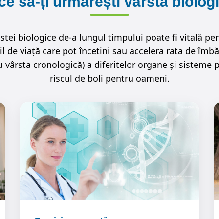
ce să-ți urmărești vârsta biolog
tei biologice de-a lungul timpului poate fi vitală pe
til de viață care pot încetini sau accelera rata de îmbă
u vârsta cronologică) a diferitelor organe și sisteme 
riscul de boli pentru oameni.