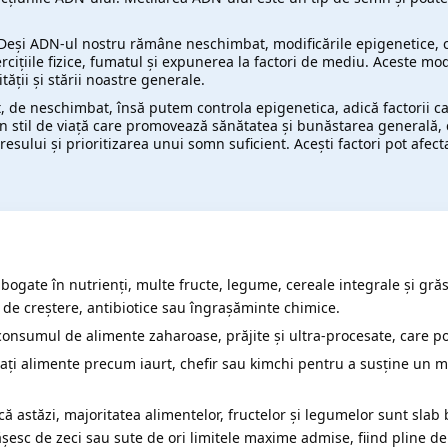
 Deși ADN-ul nostru rămâne neschimbat, modificările epigenetice, cu
rcițiile fizice, fumatul și expunerea la factori de mediu. Aceste mo
ății și stării noastre generale.
t, de neschimbat, însă putem controla epigenetica, adică factorii ca
un stil de viață care promovează sănătatea și bunăstarea generală, 
stresului și prioritizarea unui somn suficient. Acești factori pot afec
bogate în nutrienți, multe fructe, legume, cereale integrale și grăs
de creștere, antibiotice sau îngrașăminte chimice.
consumul de alimente zaharoase, prăjite și ultra-procesate, care po
ți alimente precum iaurt, chefir sau kimchi pentru a susține un mi
ă astăzi, majoritatea alimentelor, fructelor și legumelor sunt slab 
esc de zeci sau sute de ori limitele maxime admise, fiind pline de 