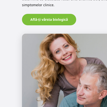
simptomelor clinice.
Află-ți vârsta biologică