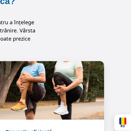
ică?
ntru a înțelege
trânire. Vârsta
poate prezice
RO