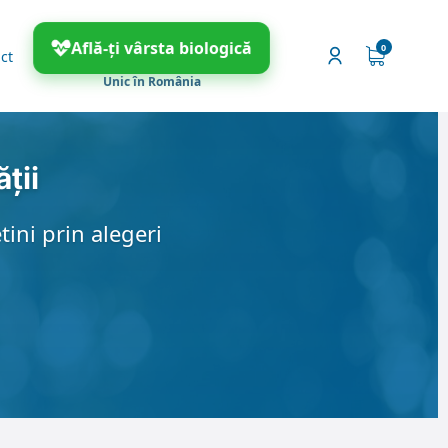
Află-ți vârsta biologică
ct
Unic în România
ții
tini prin alegeri