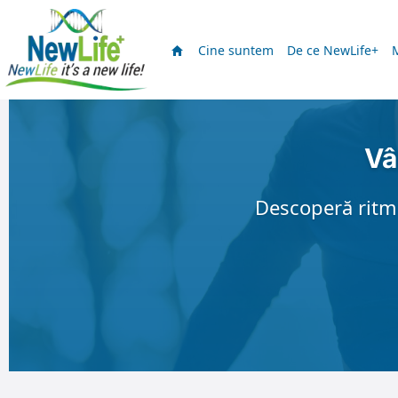
Cine suntem
De ce NewLife+
Vâ
Descoperă ritmul