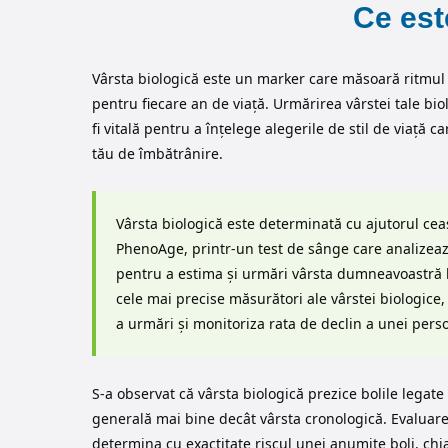
Ce est
Vârsta biologică este un marker care măsoară ritmul 
pentru fiecare an de viață. Urmărirea vârstei tale bi
fi vitală pentru a înțelege alegerile de stil de viață 
tău de îmbătrânire.
Vârsta biologică este determinată cu ajutorul c
PhenoAge, printr-un test de sânge care analizeaz
pentru a estima și urmări vârsta dumneavoastră b
cele mai precise măsurători ale vârstei biologice,
a urmări și monitoriza rata de declin a unei pers
S-a observat că vârsta biologică prezice bolile legate
generală mai bine decât vârsta cronologică. Evaluare
determina cu exactitate riscul unei anumite boli, chia