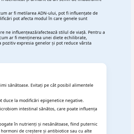
m ar fi metilarea ADN-ului, pot fi influențate de
dificări pot afecta modul în care genele sunt
re ne influențează/afectează stilul de viață. Pentru a
cum ar fi menținerea unei diete echilibrate,
ta pozitiv expresia genelor și pot reduce vârsta
imi sănătoase. Evitați pe cât posibil alimentele
t duce la modificări epigenetice negative.
crobiom intestinal sănătos, care poate influența
bogate în nutrienți și nesănătoase, fiind puternic
hormoni de creștere și antibiotice sau cu alte