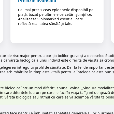
Precizie avansată
Cel mai precis ceas epigenetic disponibil pe
piață, bazat pe ultimele cercetări științifice.
Analizează 9 biomarkeri esențiali care
reflectă realitatea sănătății tale.
tor de risc major pentru apariția bolilor grave și a deceselor. Stud
ă că vârsta biologică a unui individ este diferită de vârsta sa crono
legerea întregului profil de sănătate. Dar la fel de important este 
ea schimbărilor în timp este vitală pentru a înțelege ce este bun ș
te biologice într-un mod diferit”, spune Levine. „Singura modalitate
are diferitele lucruri pe care le faci în viața ta îți influențează d
ăți vârsta biologică sau ritmul cu care se va schimba vârsta ta biolo
 puteți face pentru a îmbunătăți sănătatea generală și, prin urmare,