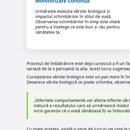
Monitorizare continuă
Urmărește evoluția vârstei biologice și
impactul schimbărilor în stilul de viață.
Observarea schimbărilor în timp este vitală
pentru a înțelege ce este bun și rău pentru
sănătatea ta.
Procesul de îmbătrânire este deja cunoscut a fi un fac
variază de la o persoană la alta. Acest lucru sugereaz
Cunoașterea vârstei biologice este un pas mare în înțe
Deoarece vârsta biologică se poate schimba, observar
„Diferitele comportamente vor afecta diferite vârs
măsură a rezultatului care să urmărească modul în c
nicio garanție că o viață sănătoasă îți va îmbunăt
Cu toate acestea, există o serie de lucruri pe care le