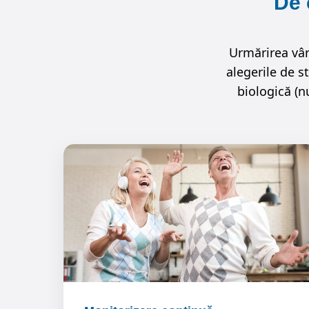
De 
Urmărirea vârs
alegerile de s
biologică (n