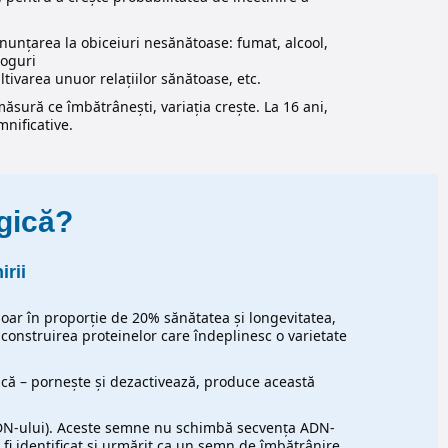
nunțarea la obiceiuri nesănătoase: fumat, alcool,
oguri
ltivarea unuor relațiilor sănătoase, etc.
ăsură ce îmbătrânești, variația crește. La 16 ani,
mnificative.
ogică?
irii
doar în proporție de 20% sănătatea și longevitatea,
construirea proteinelor care îndeplinesc o varietate
acă – pornește și dezactivează, produce această
ADN-ului). Aceste semne nu schimbă secvența ADN-
 fi identificat și urmărit ca un semn de îmbătrânire