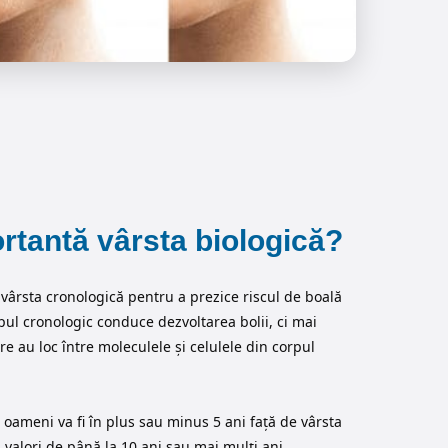
rtantă vârsta biologică?
vârsta cronologică pentru a prezice riscul de boală
ul cronologic conduce dezvoltarea bolii, ci mai
e au loc între moleculele și celulele din corpul
 oameni va fi în plus sau minus 5 ani față de vârsta
i valori de până la 10 ani sau mai mulți ani.