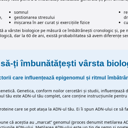
somnul
re
e,
gestionarea stresului
dr
mișcarea în aer curat și exercițiile fizice
cu
ă a vârstei biologice pe măsură ce îmbătrânești cronologic și, pe m
logică, dar la 60 de ani, există probabilitatea să avem diferențe se
ă-ți îmbunătățești vârsta biol
torii care influențează epigenomul și ritmul îmbătrân
enetică. Genetica, conform noilor cercetări și studii, influențează 
ul tău este ADN-ul tău complet, care conține instrucțiunile pentru 
oteine care se pot atașa la ADN-ul tău. Ei îi spun ADN-ului ce să f
pune că aceștia au „marcat” genomul (proces denumit metilarea 
ucțiunile ADN-ului. Metilarea ADN-ului este un tip de semn și poate