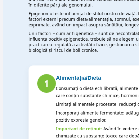
în diferite părți ale genomului.
Epigenomul este influențat de stilul nostru de viață.
factori externi precum dieta/alimentația, somnul, exe
exprimate, având un impact asupra sănătății, longevit
Unii factori – cum ar fi genetica – sunt de necontrola
influența pozitiv epigenetica, trebuie să ne alegem 
practicarea regulată a activității fizice, gestionarea 
biologică și riscul de boli cronice.
Alimentația/Dieta
1
Consumați o dietă echilibrată, alimente 
care conțin substanțe chimice, hormoni 
Limitați alimentele procesate: reduceți 
Incorporați alimente fermentate: adăuga
pozitiv expresia genelor.
Important de reținut:
Având în vedere c
chimizate cu substanțe toxice care depăș