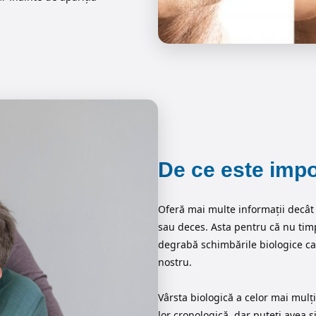
De ce este impo
Oferă mai multe informații decât 
sau deces. Asta pentru că nu timp
degrabă schimbările biologice car
nostru.
Vârsta biologică a celor mai mulți
lor cronologică, dar puteți avea ș