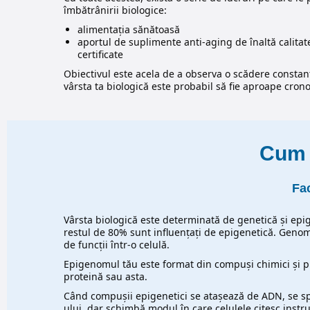
îmbătrânirii biologice:
alimentația sănătoasă
aportul de suplimente anti-aging de înaltă calitat
certificate
Obiectivul este acela de a observa o scădere constant
vârsta ta biologică este probabil să fie aproape crono
Cum s
Fac
Vârsta biologică este determinată de genetică și epig
restul de 80% sunt influențați de epigenetică. Genom
de funcții într-o celulă.
Epigenomul tău este format din compuși chimici și pr
proteină sau asta.
Când compușii epigenetici se atașează de ADN, se s
ului, dar schimbă modul în care celulele citesc instr