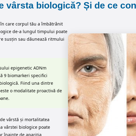
e vârsta biologică? Și de ce co
în care corpul tău a îmbătrânit
ologice de-a lungul timpului poate
care susțin sau dăunează ritmului
easului epigenetic ADNm
ă 9 biomarkeri specifici
iologică. Fiind una dintre
 este o modalitate proactivă de
oane.
 de vârstă și mortalitatea
a vârstei biologice poate
r înainte de apariția