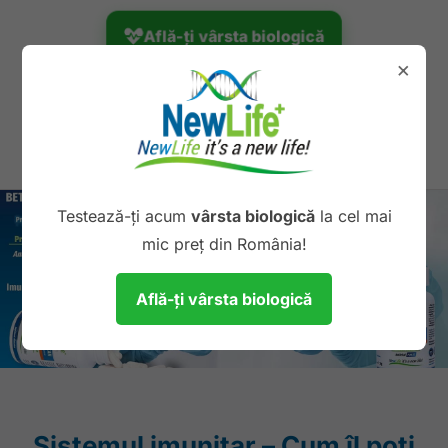
Află-ți vârsta biologică
×
Unic în România
Testează-ți acum
vârsta biologică
la cel mai
mic preț din România!
Află-ți vârsta biologică
Sistemul imunitar – Cum îl poți