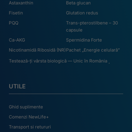
Astaxanthin
Beta glucan
Fisetin
Glutation redus
PQQ
Trans-pterostilbene – 30
capsule
Ca-AKG
Spermidina Forte
Nicotinamidă Ribosidă (NR)
Pachet „Energie celulară”
Testează-ți vârsta biologică — Unic în România
UTILE
Ghid suplimente
Comenzi NewLife+
Transport si retururi